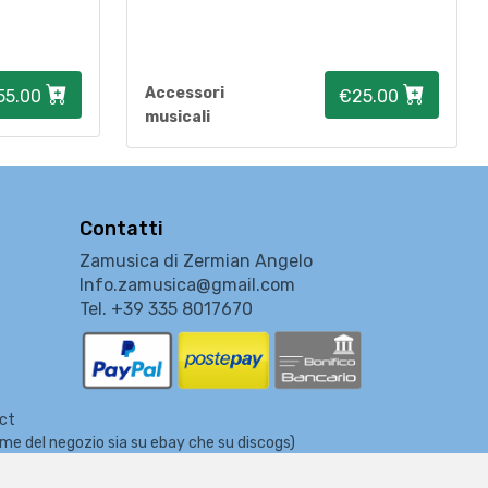
Accessori
55.00
€25.00
musicali
Contatti
Zamusica di Zermian Angelo
Info.zamusica@gmail.com
Tel. +39 335 8017670
ect
nome del negozio sia su ebay che su discogs)
usicali