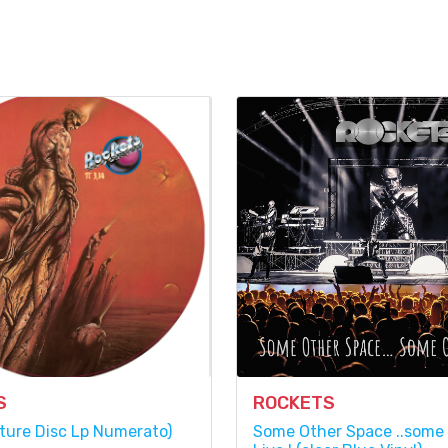
S
ROCKETS
cture Disc Lp Numerato)
Some Other Space ..some