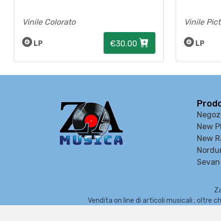
Vinile Colorato
Vinile Pic
€30.00
LP
LP
Prodo
Negoz
New P
New R
Nordu
Sevan 
Za
Vendita on line di articoli musicali ; oltr
Organi