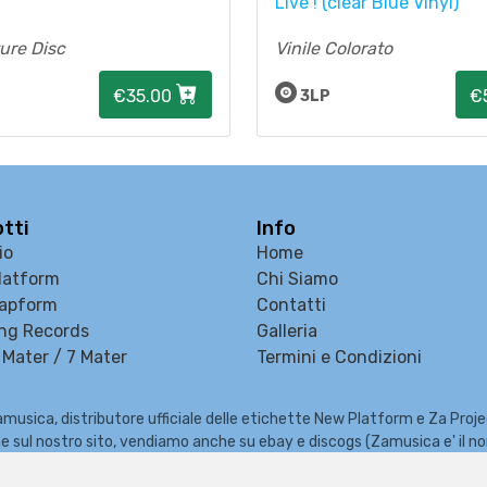
Live ! (clear Blue Vinyl)
ture Disc
Vinile Colorato
€35.00
€
3LP
tti
Info
io
Home
latform
Chi Siamo
apform
Contatti
ng Records
Galleria
Mater / 7 Mater
Termini e Condizioni
musica, distributore ufficiale delle etichette New Platform e Za Proj
e che sul nostro sito, vendiamo anche su ebay e discogs (Zamusica e' il 
zzatore di eventi, Fiere del Disco e del Fumetto, concerti e Festival m