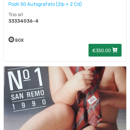
Pooh 50 Autografato (2lp + 2 Cd)
Trio srl
33334036-4
BOX
€350.00