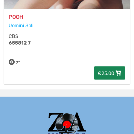
POOH
Uomini Soli
CBS
655812 7
7"
€25.00