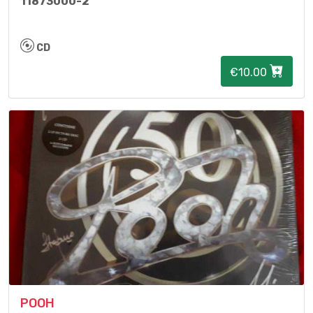
11873000-2
CD
€10.00
POOH