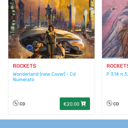
ROCKETS
ROCKET
Wonderland (new Cover) - Cd
P 3,14 π 3
Numerato
€20.00
CD
CD