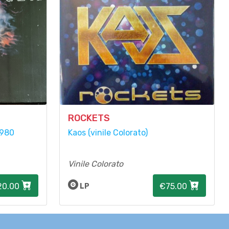
ROCKETS
1980
Kaos (vinile Colorato)
Vinile Colorato
20.00
€75.00
LP