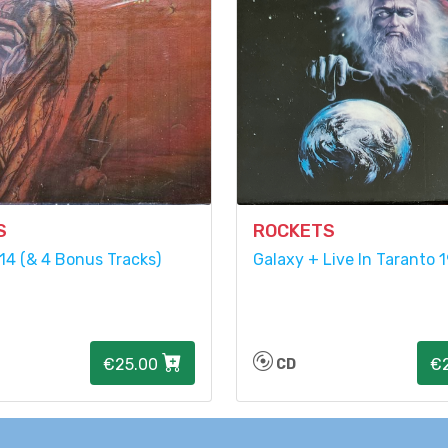
S
ROCKETS
,14 (& 4 Bonus Tracks)
Galaxy + Live In Taranto 
€25.00
€
CD