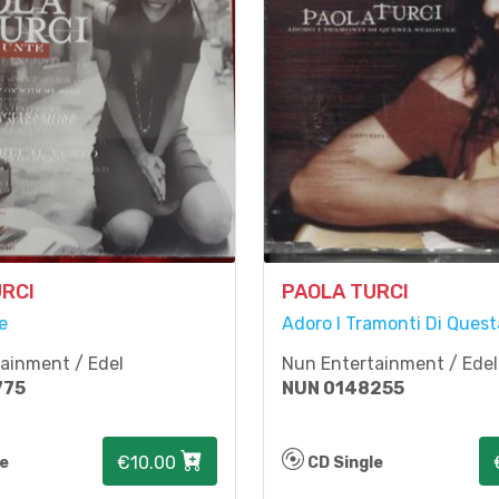
RCI
PAOLA TURCI
e
Adoro I Tramonti Di Ques
ainment / Edel
Nun Entertainment / Edel
775
NUN 0148255
€10.00
le
CD Single