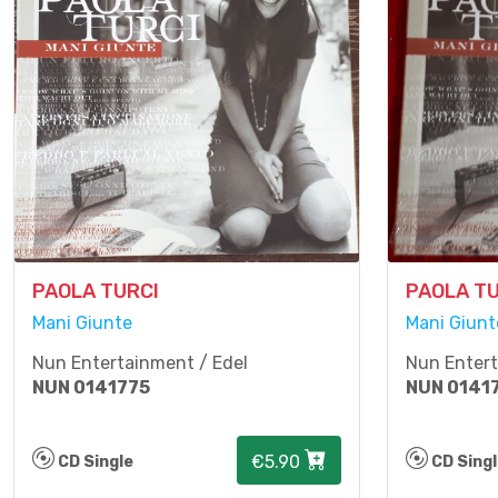
PAOLA TURCI
PAOLA TU
Mani Giunte
Mani Giunt
Nun Entertainment / Edel
Nun Entert
NUN 0141775
NUN 0141
€5.90
CD Single
CD Sing