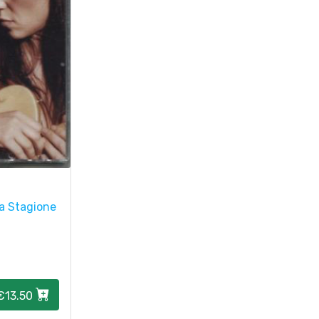
ta Stagione
€13.50