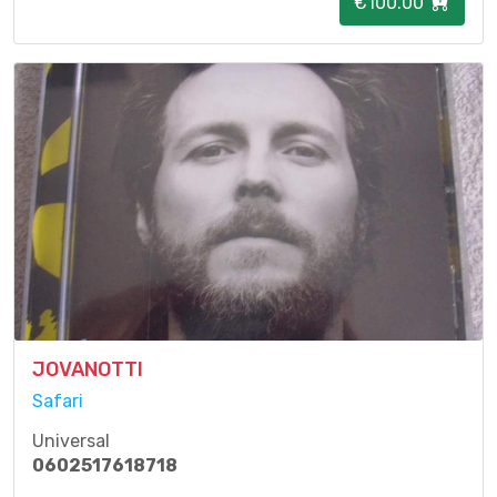
€100.00
JOVANOTTI
Safari
Universal
0602517618718