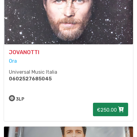
JOVANOTTI
Ora
Universal Music Italia
0602527685045
3LP
€250.00