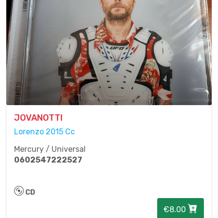
JOVANOTTI
Lorenzo 2015 Cc
Mercury / Universal
0602547222527
CD
€8.00