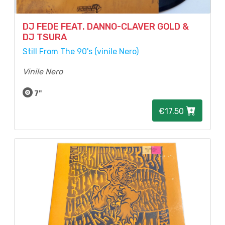
DJ FEDE FEAT. DANNO-CLAVER GOLD &
DJ TSURA
Still From The 90's (vinile Nero)
Vinile Nero
7"
€17.50