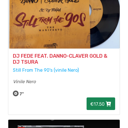
DJ FEDE FEAT. DANNO-CLAVER GOLD &
DJ TSURA
Still From The 90's (vinile Nero)
Vinile Nero
7"
€17.50