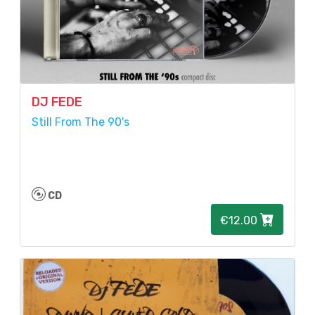
DJ FEDE
Still From The 90's
CD
€12.00