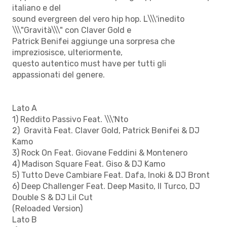
italiano e del
sound evergreen del vero hip hop. L\\\'inedito
\\\"Gravità\\\" con Claver Gold e
Patrick Benifei aggiunge una sorpresa che
impreziosisce, ulteriormente,
questo autentico must have per tutti gli
appassionati del genere.
Lato A
1) Reddito Passivo Feat. \\\'Nto
2) Gravità Feat. Claver Gold, Patrick Benifei & DJ
Kamo
3) Rock On Feat. Giovane Feddini & Montenero
4) Madison Square Feat. Giso & DJ Kamo
5) Tutto Deve Cambiare Feat. Dafa, Inoki & DJ Bront
6) Deep Challenger Feat. Deep Masito, Il Turco, DJ
Double S & DJ Lil Cut
(Reloaded Version)
Lato B