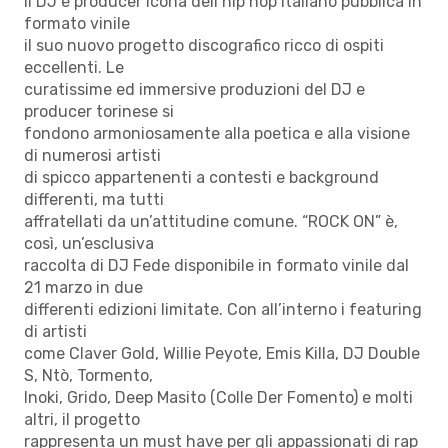
Il DJ e producer icona dell’hip hop italiano pubblica in
formato vinile
il suo nuovo progetto discografico ricco di ospiti
eccellenti. Le
curatissime ed immersive produzioni del DJ e
producer torinese si
fondono armoniosamente alla poetica e alla visione
di numerosi artisti
di spicco appartenenti a contesti e background
differenti, ma tutti
affratellati da un’attitudine comune. “ROCK ON” è,
così, un’esclusiva
raccolta di DJ Fede disponibile in formato vinile dal
21 marzo in due
differenti edizioni limitate. Con all’interno i featuring
di artisti
come Claver Gold, Willie Peyote, Emis Killa, DJ Double
S, Ntò, Tormento,
Inoki, Grido, Deep Masito (Colle Der Fomento) e molti
altri, il progetto
rappresenta un must have per gli appassionati di rap