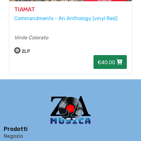
TIAMAT
Commandments - An Anthology (vinyl Red)
Vinile Colorato
2LP
€40.00
Prodotti
Negozio