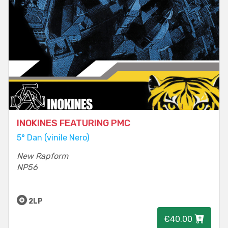
INOKINES FEATURING PMC
5° Dan (vinile Nero)
New Rapform
NP56
2LP
€40.00