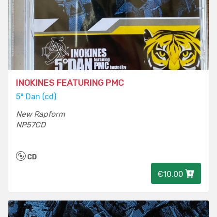
INOKINES FEATURING PMC
5° Dan (cd)
New Rapform
NP57CD
CD
€10.00