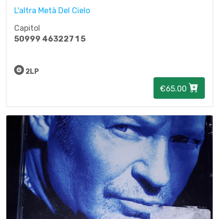
L'altra Metà Del Cielo
Capitol
50999 463227 1 5
2LP
€65.00