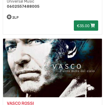
Universal Music
0602557488005
2LP
€35.00
VASCO ROSSI