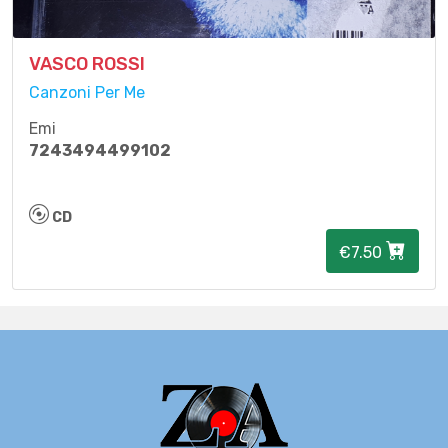
VASCO ROSSI
Canzoni Per Me
Emi
7243494499102
CD
€7.50