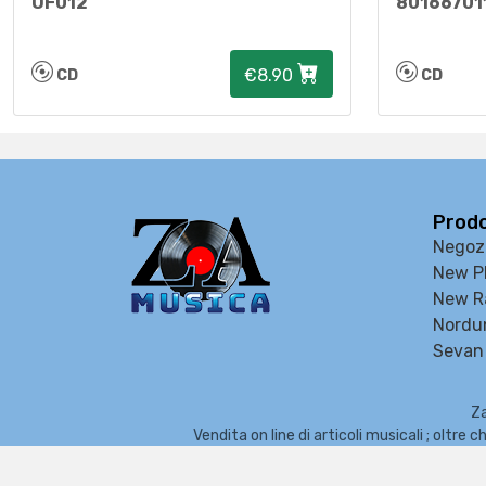
OF012
80166701
€8.90
CD
CD
Prodo
Negoz
New P
New R
Nordu
Sevan 
Za
Vendita on line di articoli musicali ; oltr
Organi