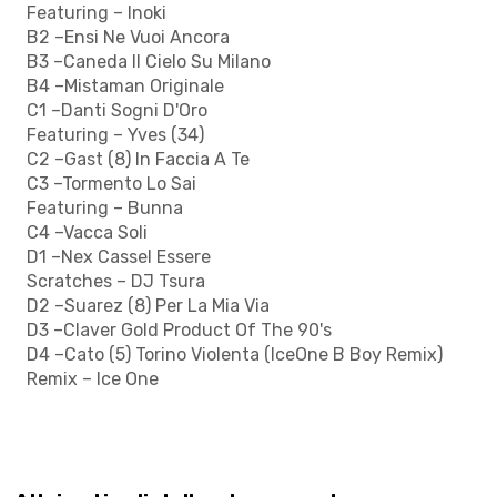
Featuring – Inoki
B2 –Ensi Ne Vuoi Ancora
B3 –Caneda Il Cielo Su Milano
B4 –Mistaman Originale
C1 –Danti Sogni D'Oro
Featuring – Yves (34)
C2 –Gast (8) In Faccia A Te
C3 –Tormento Lo Sai
Featuring – Bunna
C4 –Vacca Soli
D1 –Nex Cassel Essere
Scratches – DJ Tsura
D2 –Suarez (8) Per La Mia Via
D3 –Claver Gold Product Of The 90's
D4 –Cato (5) Torino Violenta (IceOne B Boy Remix)
Remix – Ice One