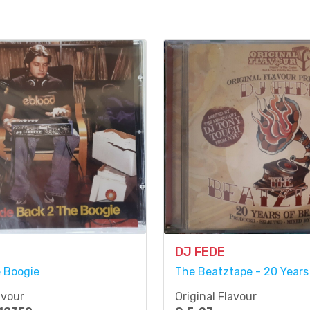
DJ FEDE
 Boogie
The Beatztape - 20 Years
avour
Original Flavour