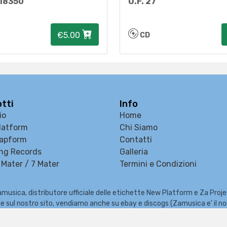
18350
O.F. 27
€5.00
CD
tti
Info
io
Home
latform
Chi Siamo
apform
Contatti
ng Records
Galleria
Mater / 7 Mater
Termini e Condizioni
musica, distributore ufficiale delle etichette New Platform e Za Proj
e che sul nostro sito, vendiamo anche su ebay e discogs (Zamusica e' il 
zzatore di eventi, Fiere del Disco e del Fumetto, concerti e Festival m