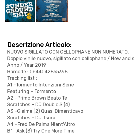
Descrizione Articolo:
NUOVO SIGILLATO CON CELLOPHANE NON NUMERATO.
Doppio vinile nuovo, sigillato con cellophane / New and 
Anno / Year 2019
Barcode : 0644042855398
Tracking list :
A1 –Tormento Intenzioni Serie
Featuring – Tormento
A2 –Primo Brown Beato Te
Scratches – DJ Double S (4)
A3 –Giaime (2) Quasi Dimenticavo
Scratches – DJ Tsura
A4 –Fred De Palma Nient'Altro
B1 –Ask (3) Try One More Time