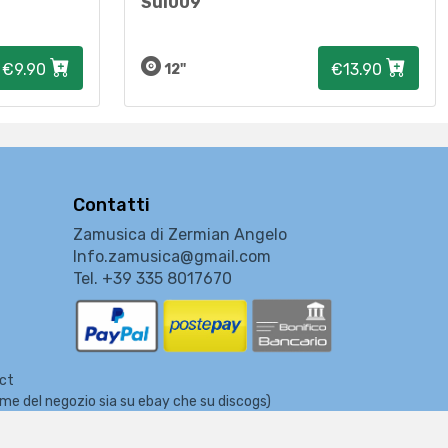
Sui009
€9.90
€13.90
12"
Contatti
Zamusica di Zermian Angelo
Info.zamusica@gmail.com
Tel. +39 335 8017670
ect
nome del negozio sia su ebay che su discogs)
usicali