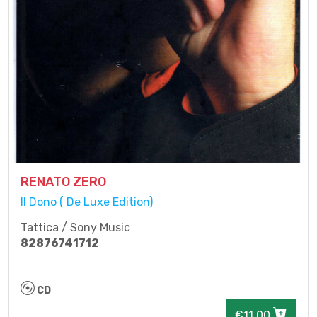
RENATO ZERO
Il Dono ( De Luxe Edition)
Tattica / Sony Music
82876741712
CD
€11.00