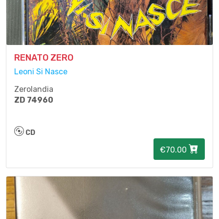
RENATO ZERO
Leoni Si Nasce
Zerolandia
ZD 74960
CD
€70.00