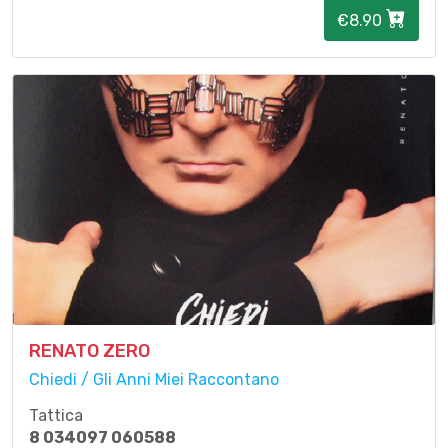
€8.90
RENATO ZERO
Chiedi / Gli Anni Miei Raccontano
Tattica
8 034097 060588