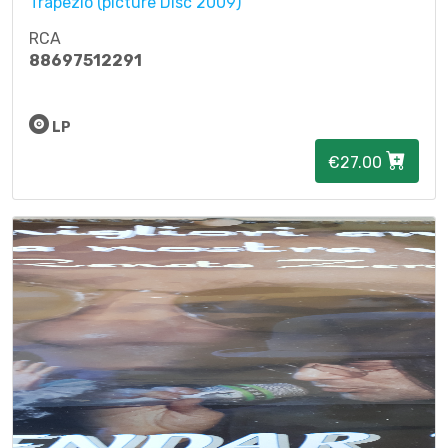
Trapezio (picture Disc 2009)
RCA
88697512291
LP
€27.00