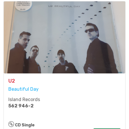
U2
Beautiful Day
Island Records
562 946-2
CD Single