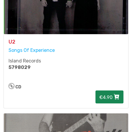
U2
Songs Of Experience
Island Records
5798029
CD
€4.90