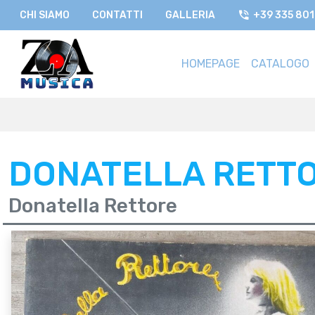
CHI SIAMO
CONTATTI
GALLERIA
+39 335 80
HOMEPAGE
CATALOGO
DONATELLA RETT
Donatella Rettore