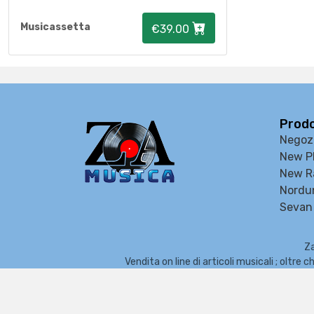
Musicassetta
€39.00
Prodo
Negoz
New P
New R
Nordu
Sevan 
Za
Vendita on line di articoli musicali ; oltr
Organi