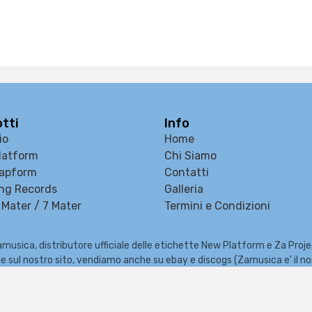
tti
Info
io
Home
latform
Chi Siamo
apform
Contatti
ng Records
Galleria
Mater / 7 Mater
Termini e Condizioni
musica, distributore ufficiale delle etichette New Platform e Za Proj
e che sul nostro sito, vendiamo anche su ebay e discogs (Zamusica e' il 
zzatore di eventi, Fiere del Disco e del Fumetto, concerti e Festival m
Copyright © 2026 ZaMusica.com - All rights reserved