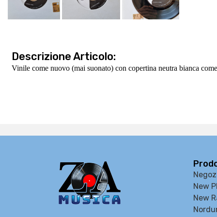
Descrizione Articolo:
Vinile come nuovo (mai suonato) con copertina neutra bianca come 
Prodo
Negoz
New P
New R
Nordu