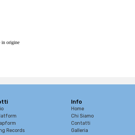
in origine
tti
Info
io
Home
latform
Chi Siamo
apform
Contatti
ng Records
Galleria