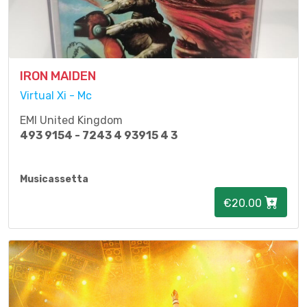
IRON MAIDEN
Virtual Xi - Mc
EMI United Kingdom
493 9154 - 7243 4 93915 4 3
Musicassetta
€20.00