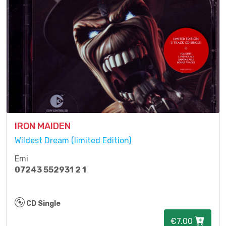
IRON MAIDEN
Wildest Dream (limited Edition)
Emi
07243 552931 2 1
CD Single
€7.00