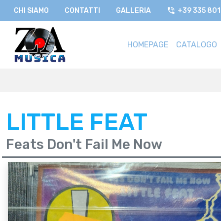
CHI SIAMO
CONTATTI
GALLERIA
+39 335 80
HOMEPAGE
CATALOGO
LITTLE FEAT
Feats Don't Fail Me Now