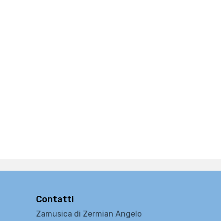
Contatti
Zamusica di Zermian Angelo