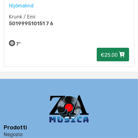
Hljómalind
Krunk / Emi
501999510151 7 6
7"
€25.00
Prodotti
Negozio