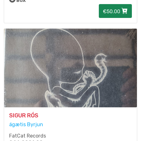
BOX
€50.00
SIGUR RÓS
ágætis Byrjun
FatCat Records