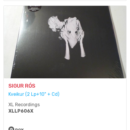
SIGUR RÓS
Kveikur (2 Lp+10" + Cd)
XL Recordings
XLLP606X