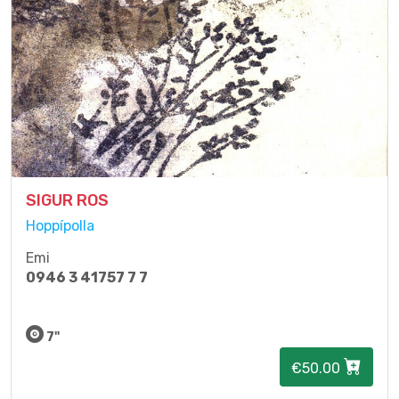
SIGUR ROS
Hoppípolla
Emi
0946 3 41757 7 7
7"
€50.00