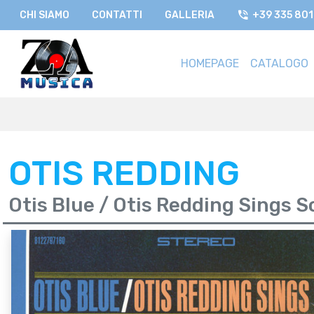
CHI SIAMO
CONTATTI
GALLERIA
+39 335 80
HOMEPAGE
CATALOGO
OTIS REDDING
Otis Blue / Otis Redding Sings So