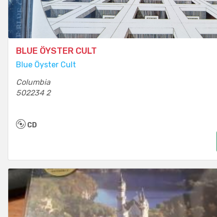
BLUE ÖYSTER CULT
Blue Öyster Cult
Columbia
502234 2
CD