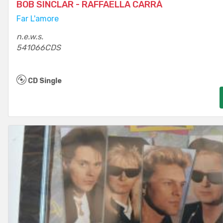
BOB SINCLAR - RAFFAELLA CARRÀ
Far L'amore
n.e.w.s.
541066CDS
CD Single