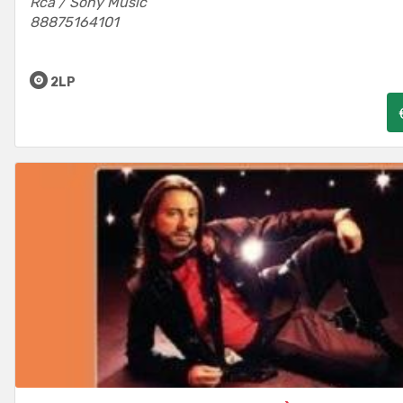
Rca / Sony Music
88875164101
2LP