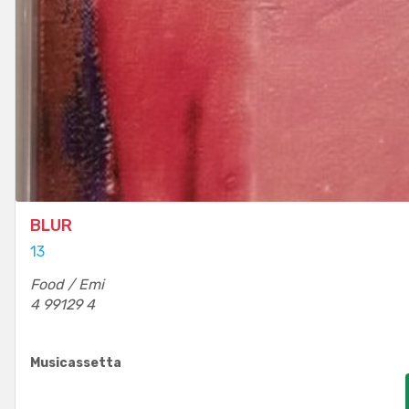
BLUR
13
Food / Emi
4 99129 4
Musicassetta