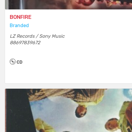
BONFIRE
Branded
LZ Records / Sony Music
88697839672
CD