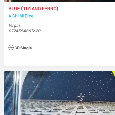
BLUE (TIZIANO FERRO)
A Chi Mi Dice
Virgin
0724354867620
CD Single