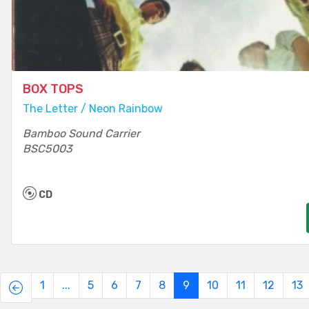
BOX TOPS
The Letter / Neon Rainbow
Bamboo Sound Carrier
BSC5003
CD
1
...
5
6
7
8
9
10
11
12
13