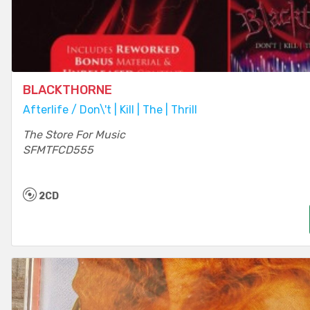
BLACKTHORNE
Afterlife / Don\'t | Kill | The | Thrill
The Store For Music
SFMTFCD555
2CD